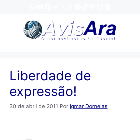
Pular
WhatsApp
YouTube
Facebook
Telegram
X
Threads
Spotify
TikTok
Pinterest
Instagram
LinkedIn
para
o
conteúdo
Liberdade de
expressão!
30 de abril de 2011
Por
Igmar Dornelas