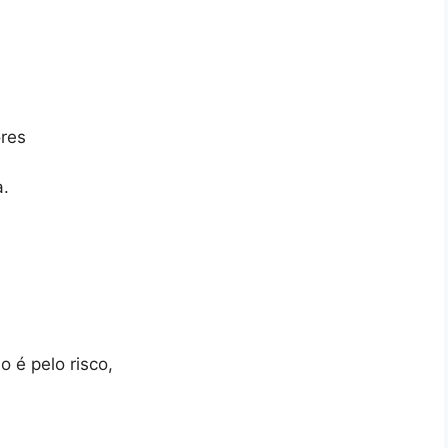
res
a.
o é pelo risco,