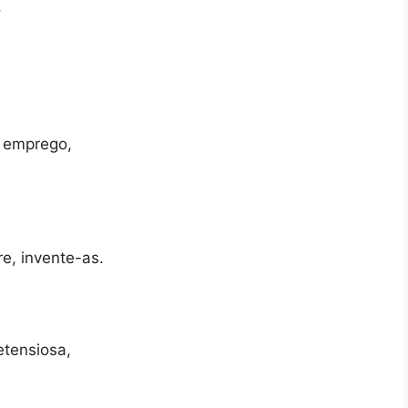
,
 emprego,
re, invente-as.
etensiosa,