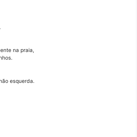
.
ente na praia,
inhos.
 mão esquerda.