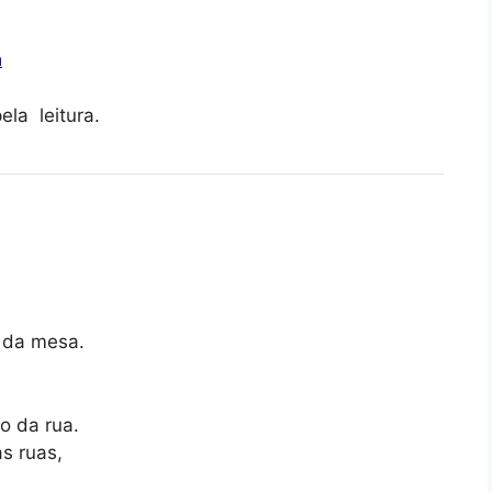
a
ela leitura.
a
o da mesa.
o da rua.
s ruas,