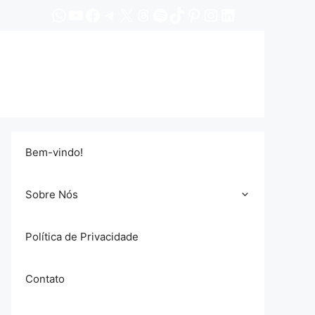
WhatsApp
YouTube
Facebook
Telegram
X
Threads
Spotify
TikTok
Pinterest
Instagram
LinkedIn
Bem-vindo!
Sobre Nós
Política de Privacidade
Contato