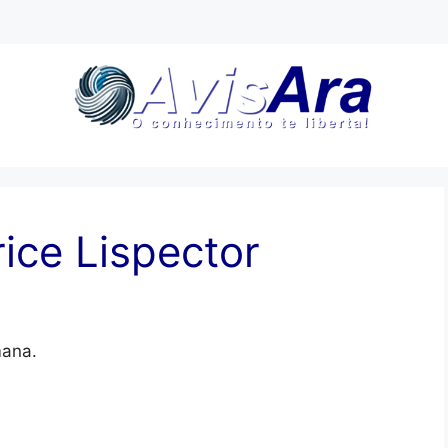
ce Lispector
mana.