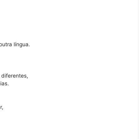
utra língua.
diferentes,
ias.
r,