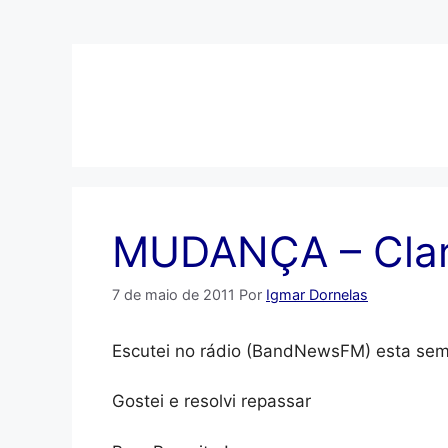
Pular
para
o
conteúdo
MUDANÇA – Clari
7 de maio de 2011
Por
Igmar Dornelas
Escutei no rádio (BandNewsFM) esta se
Gostei e resolvi repassar