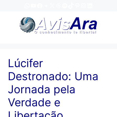
Pular
WhatsApp
YouTube
Facebook
Telegram
X
Threads
Spotify
TikTok
Pinterest
Instagram
LinkedIn
para
o
conteúdo
Lúcifer
Destronado: Uma
Jornada pela
Verdade e
Libertação