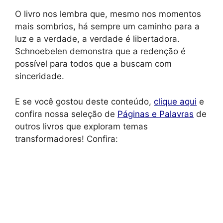
O livro nos lembra que, mesmo nos momentos
mais sombrios, há sempre um caminho para a
luz e a verdade, a verdade é libertadora.
Schnoebelen demonstra que a redenção é
possível para todos que a buscam com
sinceridade.
E se você gostou deste conteúdo,
clique aqui
e
confira nossa seleção de
Páginas e Palavras
de
outros livros que exploram temas
transformadores! Confira:
Inevitável: Quais tecnologias estão
Ar
mudando sua vida agora?
(