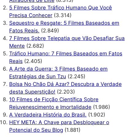
Atiradores de Elite
(8.313)
5 Filmes Sobre Tráfico Humano Que Você
Precisa Conhecer
(3.314)
Sequestro e Resgate: 5 Filmes Baseados em
Fatos Reais.
(2.849)
7 Filmes Sobre Telepatia que Vão Desafiar Sua
Mente
(2.682)
Tráfico Humano: 7 Filmes Baseados em Fatos
Reais
(2.405)
A Arte da Guerra: 3 Filmes Baseado em
Estratégias de Sun Tzu
(2.245)
Bolsa No Chão Dá Azar? Descubra a Verdade
desta Superstição!
(2.203)
10 Filmes de Ficção Científica Sobre
Rejuvenescimento e Imortalidade
(1.986)
A Verdadeira História do Brasil.
(1.902)
HEY META: A Chave para Desbloquear o
Potencial do Seu Blog
(1.881)