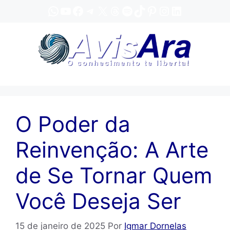
Pular
WhatsApp
YouTube
Facebook
Telegram
X
Threads
Spotify
TikTok
Pinterest
Instagram
LinkedIn
para
o
conteúdo
O Poder da
Reinvenção: A Arte
de Se Tornar Quem
Você Deseja Ser
15 de janeiro de 2025
Por
Igmar Dornelas