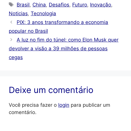
Tags
Brasil
,
China
,
Desafios
,
Futuro
,
Inovação
,
Noticias
,
Tecnologia
PIX: 3 anos transformando a economia
popular no Brasil
A luz no fim do túnel: como Elon Musk quer
devolver a visão a 39 milhões de pessoas
cegas
Deixe um comentário
Você precisa fazer o
login
para publicar um
comentário.