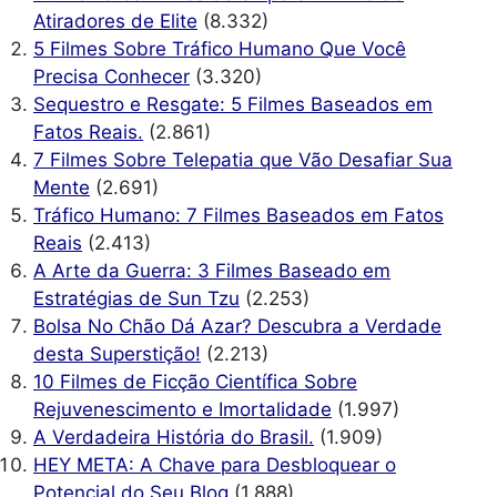
Atiradores de Elite
(8.332)
5 Filmes Sobre Tráfico Humano Que Você
Precisa Conhecer
(3.320)
Sequestro e Resgate: 5 Filmes Baseados em
Fatos Reais.
(2.861)
7 Filmes Sobre Telepatia que Vão Desafiar Sua
Mente
(2.691)
Tráfico Humano: 7 Filmes Baseados em Fatos
Reais
(2.413)
A Arte da Guerra: 3 Filmes Baseado em
Estratégias de Sun Tzu
(2.253)
Bolsa No Chão Dá Azar? Descubra a Verdade
desta Superstição!
(2.213)
10 Filmes de Ficção Científica Sobre
Rejuvenescimento e Imortalidade
(1.997)
A Verdadeira História do Brasil.
(1.909)
HEY META: A Chave para Desbloquear o
Potencial do Seu Blog
(1.888)