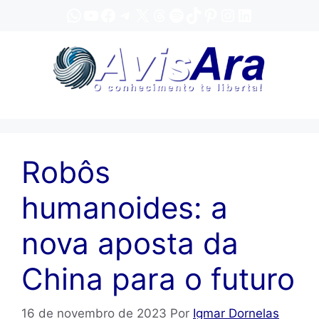
Pular
WhatsApp
YouTube
Facebook
Telegram
X
Threads
Spotify
TikTok
Pinterest
Instagram
LinkedIn
para
o
conteúdo
Robôs
humanoides: a
nova aposta da
China para o futuro
16 de novembro de 2023
Por
Igmar Dornelas