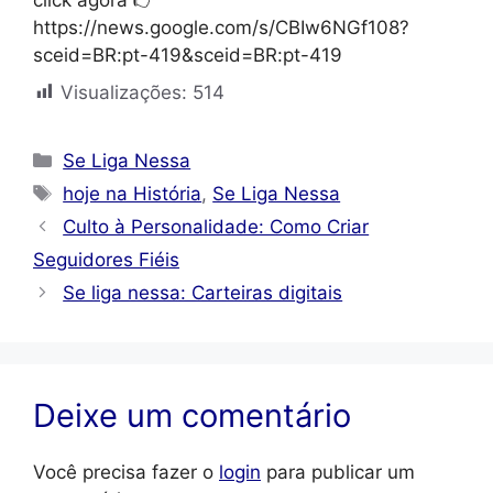
click agora 👉
https://news.google.com/s/CBIw6NGf108?
sceid=BR:pt-419&sceid=BR:pt-419
Visualizações:
514
Categorias
Se Liga Nessa
Tags
hoje na História
,
Se Liga Nessa
Culto à Personalidade: Como Criar
Seguidores Fiéis
Se liga nessa: Carteiras digitais
Deixe um comentário
Você precisa fazer o
login
para publicar um