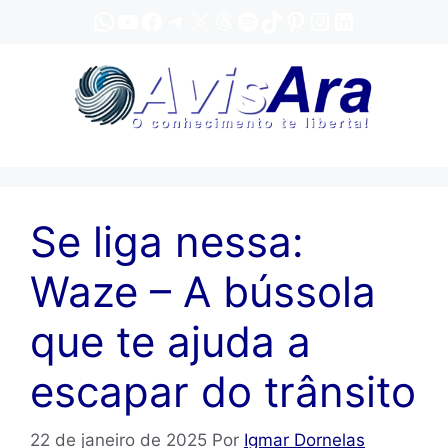
Pular
WhatsApp
YouTube
Facebook
Telegram
X
Threads
Spotify
TikTok
Pinterest
Instagram
LinkedIn
para
o
conteúdo
Se liga nessa:
Waze – A bússola
que te ajuda a
escapar do trânsito
22 de janeiro de 2025
Por
Igmar Dornelas