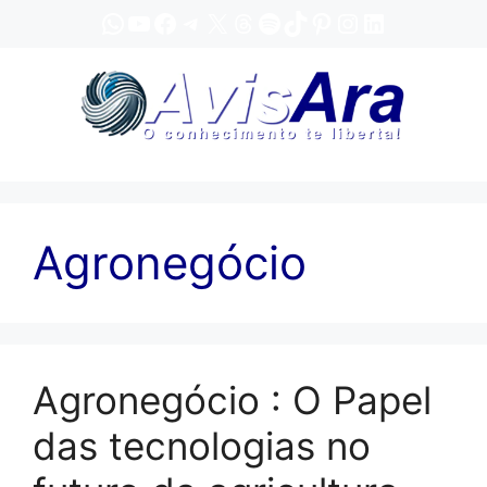
Pular
WhatsApp
YouTube
Facebook
Telegram
X
Threads
Spotify
TikTok
Pinterest
Instagram
LinkedIn
para
o
conteúdo
Agronegócio
Agronegócio : O Papel
das tecnologias no