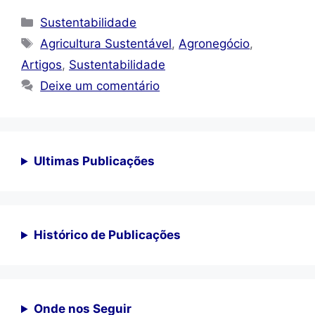
Categorias
Sustentabilidade
Tags
Agricultura Sustentável
,
Agronegócio
,
Artigos
,
Sustentabilidade
Deixe um comentário
Ultimas Publicações
Histórico de Publicações
Onde nos Seguir