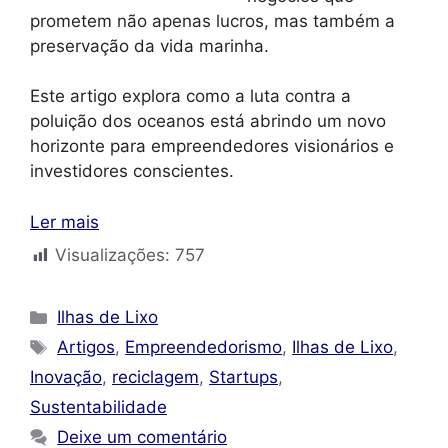
prometem não apenas lucros, mas também a
preservação da vida marinha.
Este artigo explora como a luta contra a
poluição dos oceanos está abrindo um novo
horizonte para empreendedores visionários e
investidores conscientes.
Ler mais
Visualizações:
757
Categorias
Ilhas de Lixo
Tags
Artigos
,
Empreendedorismo
,
Ilhas de Lixo
,
Inovação
,
reciclagem
,
Startups
,
Sustentabilidade
Deixe um comentário