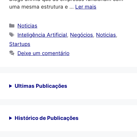
uma mesma estrutura e …
Ler mais
Categorias
Noticias
Tags
Inteligência Artificial
,
Negócios
,
Noticias
,
Startups
Deixe um comentário
Ultimas Publicações
Histórico de Publicações