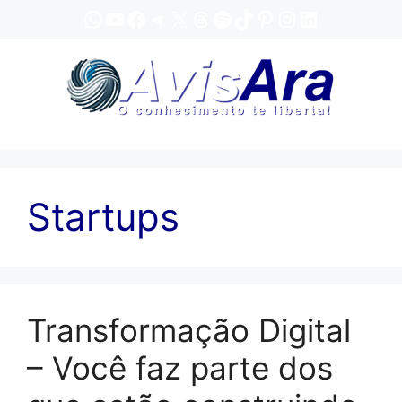
Pular
WhatsApp
YouTube
Facebook
Telegram
X
Threads
Spotify
TikTok
Pinterest
Instagram
LinkedIn
para
o
conteúdo
Startups
Transformação Digital
– Você faz parte dos