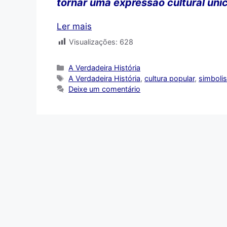
tornar uma expressão cultural únic
Ler mais
Visualizações:
628
Categorias
A Verdadeira História
Tags
A Verdadeira História
,
cultura popular
,
simbolis
Deixe um comentário