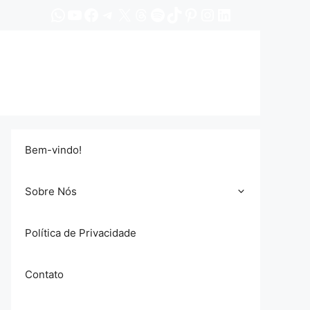
WhatsApp
YouTube
Facebook
Telegram
X
Threads
Spotify
TikTok
Pinterest
Instagram
LinkedIn
Bem-vindo!
Sobre Nós
Política de Privacidade
Contato