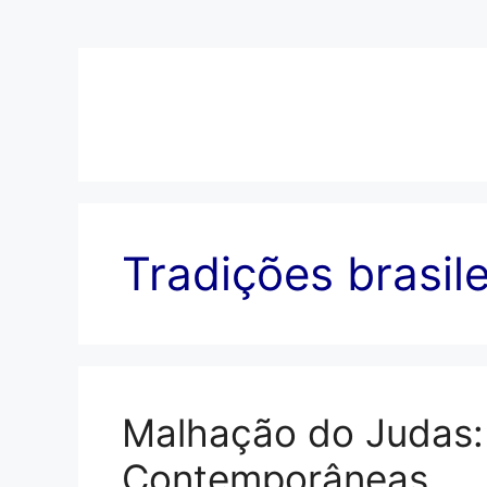
Pular
para
o
conteúdo
Tradições brasile
Malhação do Judas: 
Contemporâneas