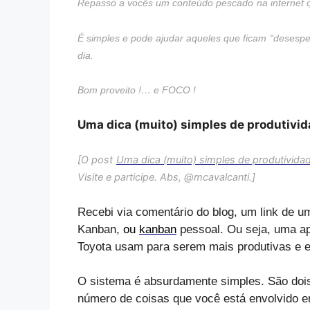
Repasso a vocês um conteúdo pescado
na internet 
É simples e pode ajudar aqueles que ficam
“
desespe
dia.
Bom proveito !
… e FOCO !
Uma dica (muito) simples de produtivi
[O post
Uma dica (muito) simples de produtivida
Visite e participe. Abs, @mcavalcanti.]
Recebi via comentário do blog, um link de u
Kanban,
ou
kanban
pessoal. Ou seja, uma a
Toyota usam para serem mais produtivas e ef
O sistema é absurdamente simples. São dois i
número de coisas que você está envolvido 