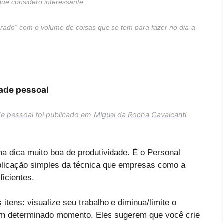
que considero interessante.
rado
“
com o volume de coisas que se tem para fazer no dia-a-
dade pessoal
de pessoal
foi publicado em
Miguel da Rocha Cavalcanti
.
ma dica muito boa de produtividade. É o Personal
plicação simples da técnica que empresas como a
icientes.
tens: visualize seu trabalho e diminua/limite o
em determinado momento. Eles sugerem que você crie