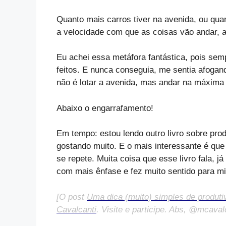
Quanto mais carros tiver na avenida, ou quan
a velocidade com que as coisas vão andar, a
Eu achei essa metáfora fantástica, pois se
feitos. E nunca conseguia, me sentia afogand
não é lotar a avenida, mas andar na máxima
Abaixo o engarrafamento!
Em tempo: estou lendo outro livro sobre pro
gostando muito. E o mais interessante é que
se repete. Muita coisa que esse livro fala, j
com mais ênfase e fez muito sentido para m
[O post
Uma dica (muito) simples de produti
Cavalcanti
. Visite e participe. Abs, @mcavalc