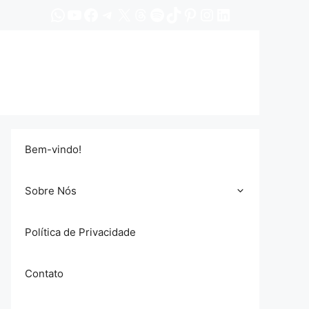
WhatsApp
YouTube
Facebook
Telegram
X
Threads
Spotify
TikTok
Pinterest
Instagram
LinkedIn
Bem-vindo!
Sobre Nós
Política de Privacidade
Contato