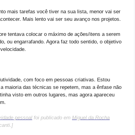
to mais tarefas você tiver na sua lista, menor vai ser
contecer. Mais lento vai ser seu avanço nos projetos.
mpre tentava colocar o máximo de ações/itens a serem
o, ou engarrafando. Agora faz todo sentido, o objetivo
 velocidade.
dutividade, com foco em pessoas criativas. Estou
 a maioria das técnicas se repetem, mas a ênfase não
á tinha visto em outros lugares, mas agora apareceu
im.
vidade pessoal
foi publicado em
Miguel da Rocha
anti.]