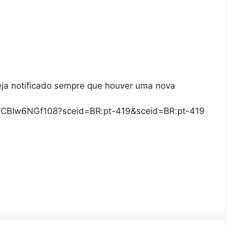
eja notificado sempre que houver uma nova
/s/CBIw6NGf108?sceid=BR:pt-419&sceid=BR:pt-419