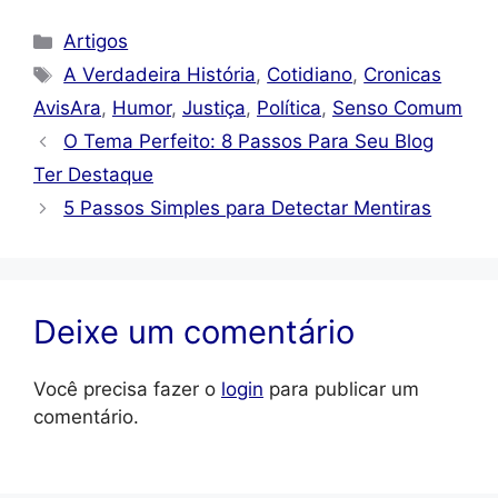
Categorias
Artigos
Tags
A Verdadeira História
,
Cotidiano
,
Cronicas
AvisAra
,
Humor
,
Justiça
,
Política
,
Senso Comum
O Tema Perfeito: 8 Passos Para Seu Blog
Ter Destaque
5 Passos Simples para Detectar Mentiras
Deixe um comentário
Você precisa fazer o
login
para publicar um
comentário.