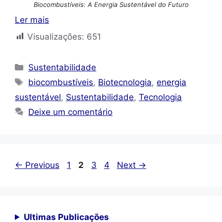
Biocombustíveis: A Energia Sustentável do Futuro
Ler mais
Visualizações:
651
Categorias
Sustentabilidade
Tags
biocombustíveis
,
Biotecnologia
,
energia
sustentável
,
Sustentabilidade
,
Tecnologia
Deixe um comentário
Page
Page
Page
Page
←
Previous
1
2
3
4
Next
→
Ultimas Publicações