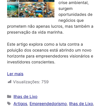
crise ambiental,
surgem
oportunidades de
negócios que
prometem não apenas lucros, mas também a
preservação da vida marinha.
Este artigo explora como a luta contra a
poluição dos oceanos está abrindo um novo
horizonte para empreendedores visionários e
investidores conscientes.
Ler mais
Visualizações:
759
Categorias
Ilhas de Lixo
Tags
Artigos
,
Empreendedorismo
,
Ilhas de Lixo
,