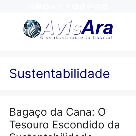
Pular
WhatsApp
YouTube
Facebook
Telegram
X
Threads
Spotify
TikTok
Pinterest
Instagram
LinkedIn
para
o
conteúdo
Sustentabilidade
Bagaço da Cana: O
Tesouro Escondido da