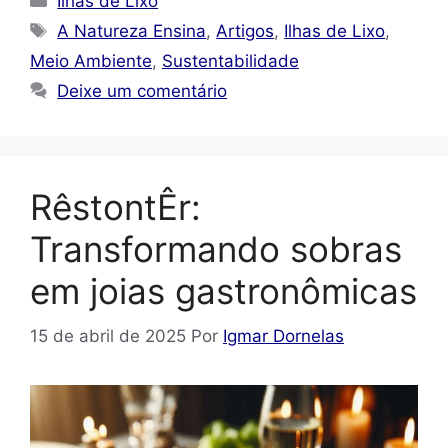
Ilhas de Lixo
Tags
A Natureza Ensina
,
Artigos
,
Ilhas de Lixo
,
Meio Ambiente
,
Sustentabilidade
Deixe um comentário
RêstontÊr:
Transformando sobras
em joias gastronômicas
15 de abril de 2025
Por
Igmar Dornelas