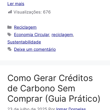
Ler mais
Visualizações:
676
Categorias
Reciclagem
Tags
Economia Circular
,
reciclagem
,
Sustentabilidade
Deixe um comentário
Como Gerar Créditos
de Carbono Sem
Comprar (Guia Prático)
23 de julho de 2025
Por
Igmar Dornelas