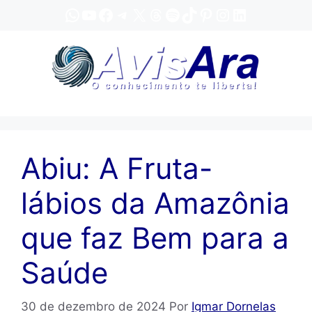
Pular
WhatsApp
YouTube
Facebook
Telegram
X
Threads
Spotify
TikTok
Pinterest
Instagram
LinkedIn
para
o
conteúdo
Abiu: A Fruta-
lábios da Amazônia
que faz Bem para a
Saúde
30 de dezembro de 2024
Por
Igmar Dornelas