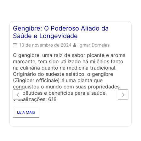
Gengibre: O Poderoso Aliado da
A
Saúde e Longevidade
A
A
13 de novembro de 2024
Igmar Dornelas
O gengibre, uma raiz de sabor picante e aroma
marcante, tem sido utilizado há milênios tanto
Um
na culinária quanto na medicina tradicional.
(F
Originário do sudeste asiático, o gengibre
20
(Zingiber officinale) é uma planta que
co
conquistou o mundo com suas propriedades
li
terapêuticas e benefícios para a saúde.
Br
Visualizações: 618
mo
ho
LEIA MAIS
po