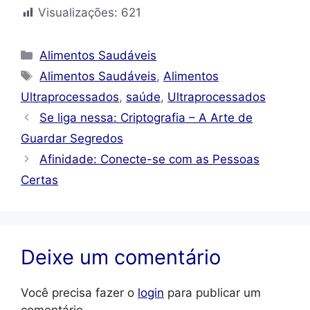
Visualizações:
621
Categorias
Alimentos Saudáveis
Tags
Alimentos Saudáveis
,
Alimentos
Ultraprocessados
,
saúde
,
Ultraprocessados
Se liga nessa: Criptografia – A Arte de
Guardar Segredos
Afinidade: Conecte-se com as Pessoas
Certas
Deixe um comentário
Você precisa fazer o
login
para publicar um