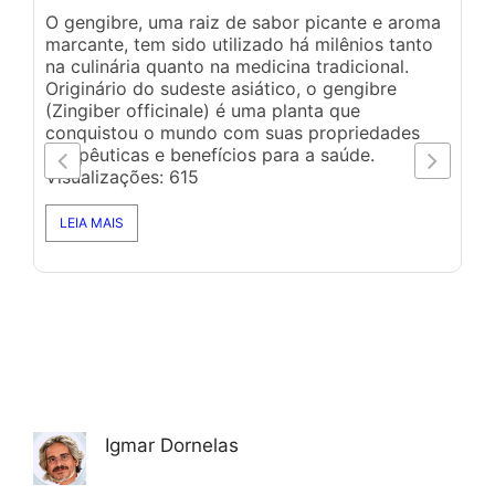
O gengibre, uma raiz de sabor picante e aroma
marcante, tem sido utilizado há milênios tanto
Um
na culinária quanto na medicina tradicional.
(F
Originário do sudeste asiático, o gengibre
20
(Zingiber officinale) é uma planta que
co
conquistou o mundo com suas propriedades
li
terapêuticas e benefícios para a saúde.
Br
Visualizações: 615
mo
ho
LEIA MAIS
po
Igmar Dornelas