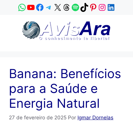
Pular
WhatsApp
YouTube
Facebook
Telegram
X
Threads
Spotify
TikTok
Pinterest
Instagram
LinkedI
para
o
conteúdo
Banana: Benefícios
para a Saúde e
Energia Natural
27 de fevereiro de 2025
Por
Igmar Dornelas