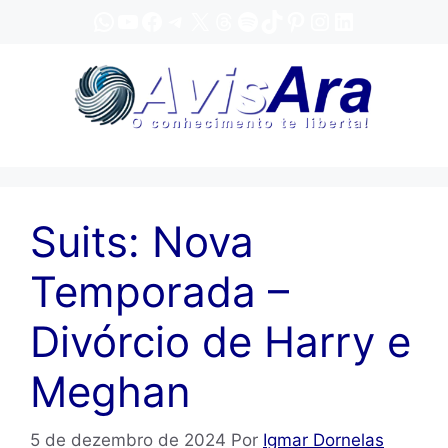
Pular
WhatsApp
YouTube
Facebook
Telegram
X
Threads
Spotify
TikTok
Pinterest
Instagram
LinkedIn
para
o
conteúdo
Suits: Nova
Temporada –
Divórcio de Harry e
Meghan
5 de dezembro de 2024
Por
Igmar Dornelas