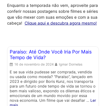
Enquanto a temporada não vem, aproveite para
conferir nossas postagens sobre filmes e séries
que vão mexer com suas emoções e com a sua
cabeça!
Clique aqui e descubra agora mesmo!
Paraíso: Até Onde Você Iria Por Mais
1
Tempo de Vida?
S
16 de novembro de 2024
Igmar Dornelas
E se sua vida pudesse ser comprada, vendida
Or
ou usada como moeda? “Paraíso”, lançado em
fi
2023 e dirigido por Boris Kunz, nos transporta
ou
para um futuro onde tempo de vida se tornou o
pa
bem mais valioso, expondo os dilemas éticos e
emocionais de um mundo movido por essa
nova economia. Um filme que vai desafiar ...
Ler
mais