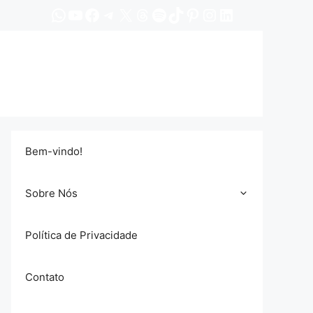
WhatsApp
YouTube
Facebook
Telegram
X
Threads
Spotify
TikTok
Pinterest
Instagram
LinkedIn
Bem-vindo!
Sobre Nós
Política de Privacidade
Contato