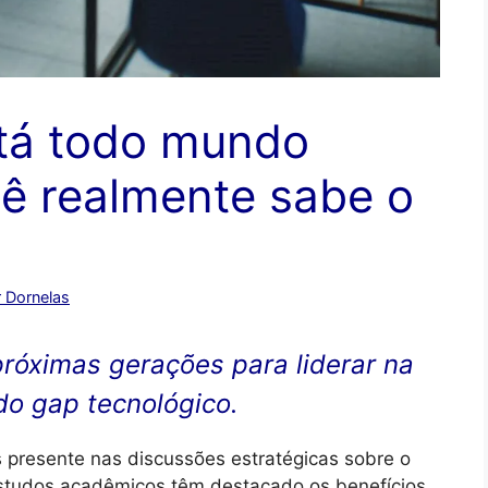
 tá todo mundo
cê realmente sabe o
 Dornelas
róximas gerações para liderar na
 do gap tecnológico.
ais presente nas discussões estratégicas sobre o
studos acadêmicos têm destacado os benefícios