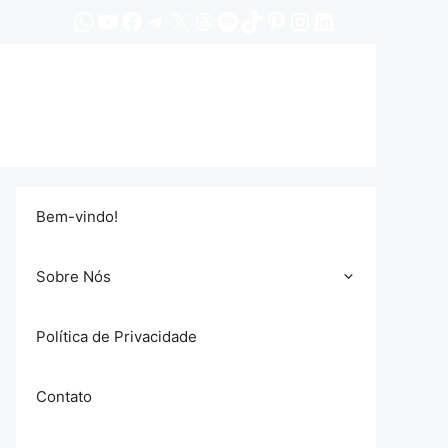
WhatsApp
YouTube
Facebook
Telegram
X
Threads
Spotify
TikTok
Pinterest
Instagram
LinkedIn
Bem-vindo!
Sobre Nós
Política de Privacidade
Contato