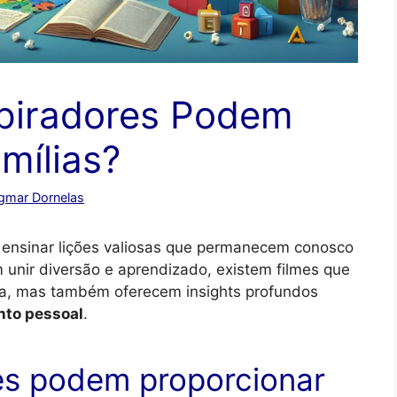
piradores Podem
mílias?
Igmar Dornelas
 e ensinar lições valiosas que permanecem conosco
m unir diversão e aprendizado, existem filmes que
a, mas também oferecem insights profundos
nto pessoal
.
es podem proporcionar