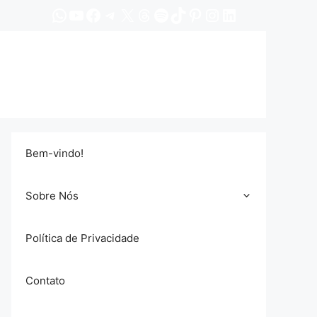
WhatsApp
YouTube
Facebook
Telegram
X
Threads
Spotify
TikTok
Pinterest
Instagram
LinkedIn
Bem-vindo!
Sobre Nós
Política de Privacidade
Contato