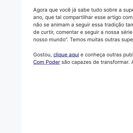
Agora que você já sabe tudo sobre a supe
ano, que tal compartilhar esse artigo co
não se animam a seguir essa tradição ta
de curtir, comentar e seguir a nossa séri
nosso mundo”. Temos muitas outras superst
Gostou,
clique aqui
e conheça outras publ
Com Poder
são capazes de transformar. 
Como a Parábola Pode Ajudar Você
6 de dezembro de 2024
Igmar Dornelas
Originally posted 2023-07-20 12:12:00. H
mensagem que sempre é oportuna. É um co
importância da parábola para transmitir 