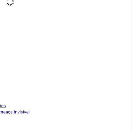
a vez, a ...
Ler mais
sete
em u
LEI
ões
eaça Invisível