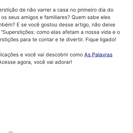
rstição de não varrer a casa no primeiro dia do
m os seus amigos e familiares? Quem sabe eles
mbém? E se você gostou desse artigo, não deixe
e “Superstições: como elas afetam a nossa vida e o
ições para te contar e te divertir. Fique ligado!
icações e você vai descobrir como
As Palavras
Acesse agora, você vai adorar!
 a Transmitir a Verdade
Ufa
Trá
1
oje eu quero compartilhar com vocês uma
nto judaico que nos faz refletir sobre a
Ori
a verdade. Espero que gostem e tenham um bom fim
supe