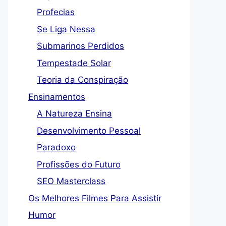
mbro, finalmente emergimos do mês de agosto, um período
Profecias
ma névoa de azar e infortúnio. Foi em agosto que o ...
Ler
Se Liga Nessa
A MAIS
Submarinos Perdidos
Tempestade Solar
Teoria da Conspiração
Ensinamentos
A Natureza Ensina
Desenvolvimento Pessoal
Paradoxo
Profissões do Futuro
SEO Masterclass
Os Melhores Filmes Para Assistir
Humor