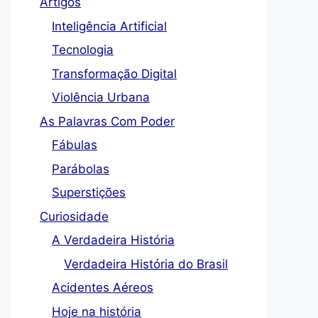
Artigos
Inteligência Artificial
Tecnologia
Transformação Digital
Violência Urbana
As Palavras Com Poder
Fábulas
Parábolas
Superstições
Curiosidade
, Agosto Acabou! Mistérios e Superstições do
A Verdadeira História
s”
Verdadeira História do Brasil
3 de janeiro de 2025
Igmar Dornelas
Acidentes Aéreos
ginally posted 2023-09-02 13:13:00. Imagine um mundo on
rstições e lendas, onde cada mês do ano carrega sua própr
Hoje na história