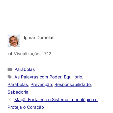
Igmar Dornelas
Visualizações:
712
Categorias
Parábolas
Tags
As Palavras com Poder
,
Equilíbrio
,
Parábolas
,
Prevenção
,
Responsabilidade
,
Sabedoria
Maçã: Fortaleça o Sistema Imunológico e
Proteja o Coração