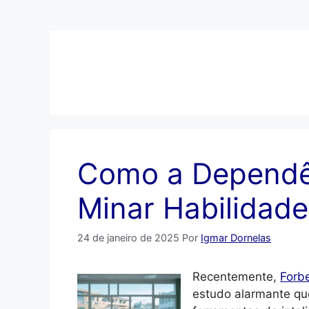
Pular
para
o
conteúdo
Como a Dependê
Minar Habilidade
24 de janeiro de 2025
Por
Igmar Dornelas
Recentemente,
Forb
estudo alarmante qu