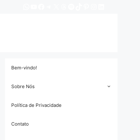
WhatsApp
YouTube
Facebook
Telegram
X
Threads
Spotify
TikTok
Pinterest
Instagram
LinkedIn
Bem-vindo!
Sobre Nós
Política de Privacidade
Contato