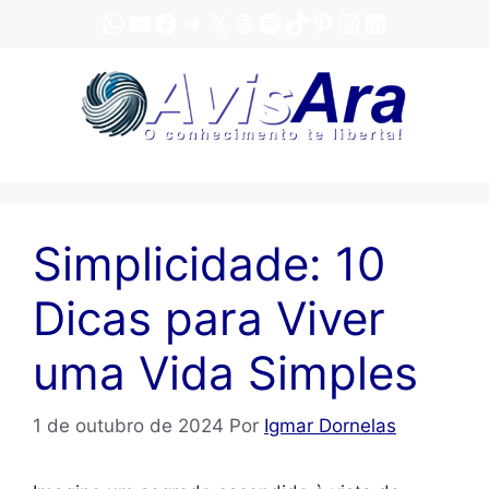
Pular
WhatsApp
YouTube
Facebook
Telegram
X
Threads
Spotify
TikTok
Pinterest
Instagram
LinkedIn
para
o
conteúdo
Simplicidade: 10
Dicas para Viver
uma Vida Simples
1 de outubro de 2024
Por
Igmar Dornelas