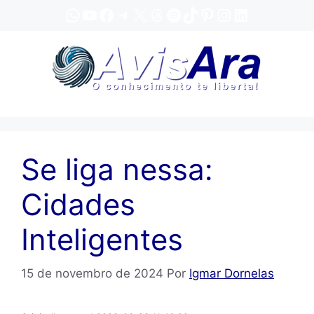
Pular
WhatsApp
YouTube
Facebook
Telegram
X
Threads
Spotify
TikTok
Pinterest
Instagram
LinkedIn
para
o
conteúdo
Se liga nessa:
Cidades
Inteligentes
15 de novembro de 2024
Por
Igmar Dornelas