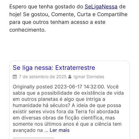
Espero que tenha gostado do
SeLigaNessa
de
hoje! Se gostou, Comente, Curta e Compartilhe
para que outros tenham acesso a este
conhecimento.
Se liga nessa: Extraterrestre
Se
7 de setembro de 2025
Igmar Dornelas
Originally posted 2023-06-17 14:32:00. Você
Or
sabia que a possibilidade de existência de vida
Il
em outros planetas é algo que intriga a
Il
humanidade há séculos? A ideia de que possa
pe
existir seres vivos fora da Terra foi abordada
at
em diversas obras de ficção científica, mas
A 
somente nos últimos anos é que a ciência tem
pr
avançado na ...
Ler mais
ma
Cu