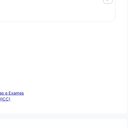
tecn
CO
mas e Exames
 (ICC)