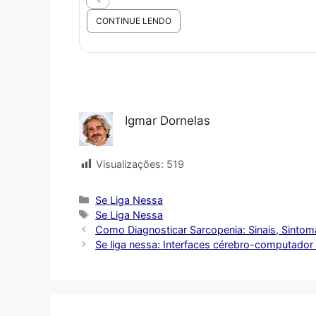
CONTINUE LENDO
Igmar Dornelas
Visualizações:
519
Categorias
Se Liga Nessa
Tags
Se Liga Nessa
Como Diagnosticar Sarcopenia: Sinais, Sinto
Se liga nessa: Interfaces cérebro-computador