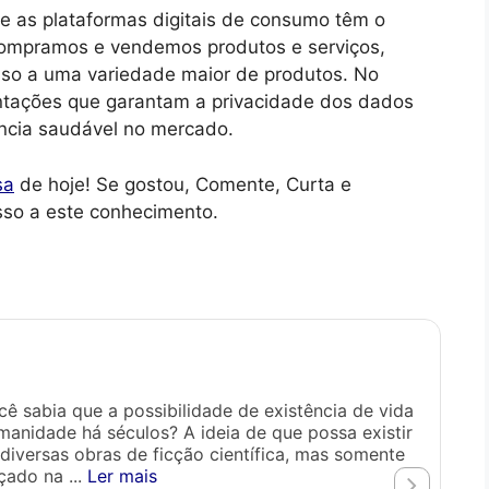
 as plataformas digitais de consumo têm o
compramos e vendemos produtos e serviços,
sso a uma variedade maior de produtos. No
ntações que garantam a privacidade dos dados
ncia saudável no mercado.
sa
de hoje! Se gostou, Comente, Curta e
sso a este conhecimento.
Se 
6
ê sabia que a possibilidade de existência de vida
Orig
manidade há séculos? A ideia de que possa existir
Inte
diversas obras de ficção científica, mas somente
disp
çado na ...
Ler mais
desp