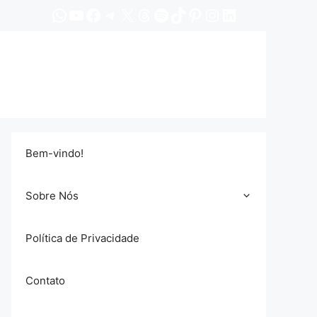
WhatsApp
YouTube
Facebook
Telegram
X
Threads
Spotify
TikTok
Pinterest
Instagram
LinkedIn
Bem-vindo!
Sobre Nós
Política de Privacidade
Contato