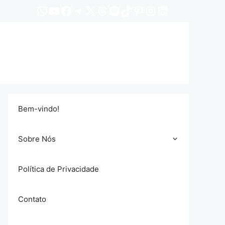
WhatsApp
YouTube
Facebook
Telegram
X
Threads
Spotify
TikTok
Pinterest
Instagram
LinkedIn
Bem-vindo!
Sobre Nós
Política de Privacidade
Contato