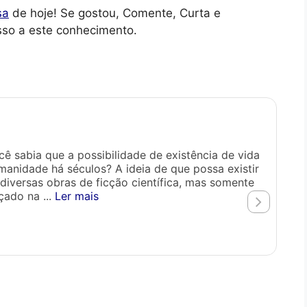
sa
de hoje! Se gostou, Comente, Curta e
sso a este conhecimento.
Se 
6
ê sabia que a possibilidade de existência de vida
Orig
manidade há séculos? A ideia de que possa existir
Inte
diversas obras de ficção científica, mas somente
disp
çado na ...
Ler mais
desp
tecn
CO